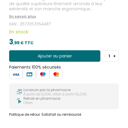
de qualité supérieure finement arrondis à leur
extrémité et son manche ergonomique
antidérapant, la brosse à dents ELGYDIUM Vitale offre
En savoir plus
un parfait confort de brossage. Elle respecte les
EAN :
3577057054487
dents et les gencives.
En stock
3
,
99
€ TTC
Ajouter au panier
-
1
+
Paiements 100% sécurisés
Livraison par la pharmacie
À partir de 5,00€, offert à partir 50,00€
Retrait en pharmacie
Offert
Politique de retour
Satisfait ou remboursé