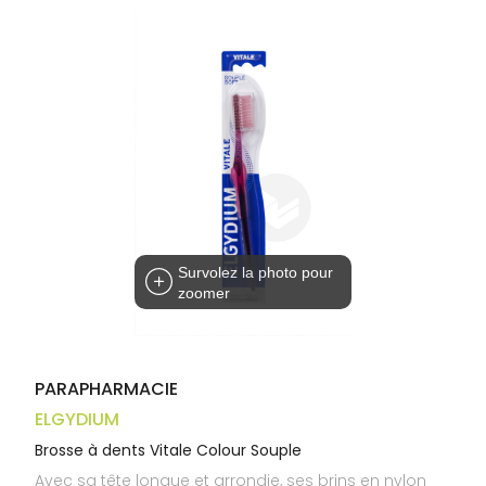
Trousse à
alimentaires
CHEVEUX
VOTRE
pharmacie
APPLICATION
Dispositifs
Cheveux
DE SANTÉ
médicaux
Corps
Homme
Solaire
Visage
Survolez la photo pour
zoomer
PARAPHARMACIE
ELGYDIUM
Brosse à dents Vitale Colour Souple
Avec sa tête longue et arrondie, ses brins en nylon