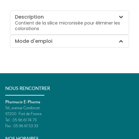
Description
Contient de la silice micronisée pour éliminer les
colorations
Mode d'emploi
NOUS RENCONTRER
Pharmacie E-Pharma
56, avenue Condorcet
97200
Fort de France
Tel :
05 96 61 74 73
Fax :
05 96 61 53 33
NOS HORAIRES