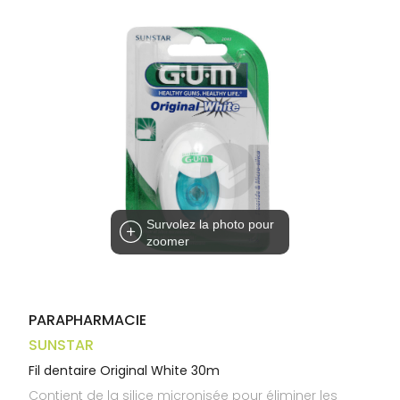
Trousse à
alimentaires
CHEVEUX
VOTRE
pharmacie
APPLICATION
Dispositifs
Cheveux
DE SANTÉ
médicaux
Corps
Homme
Solaire
Visage
Survolez la photo pour
zoomer
PARAPHARMACIE
SUNSTAR
Fil dentaire Original White 30m
Contient de la silice micronisée pour éliminer les