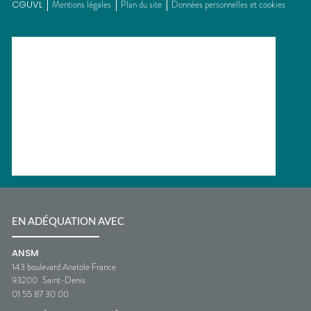
CGUVL
Mentions légales
Plan du site
Données personnelles et cookies
EN ADÉQUATION AVEC
ANSM
143 boulevard Anatole France
93200
Saint-Denis
01 55 87 30 00