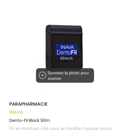
Trousse à
alimentaires
CHEVEUX
VOTRE
pharmacie
APPLICATION
Dispositifs
Cheveux
DE SANTÉ
médicaux
Corps
Homme
Solaire
Visage
Survolez la photo pour
zoomer
PARAPHARMACIE
INAVA
Dento-Fil Black 50m
Fin et résistant, ciré pour en faciliter l’usage, Inava