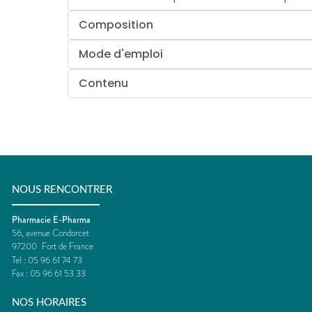
Composition
Mode d'emploi
Contenu
NOUS RENCONTRER
Pharmacie E-Pharma
56, avenue Condorcet
97200
Fort de France
Tel :
05 96 61 74 73
Fax :
05 96 61 53 33
NOS HORAIRES