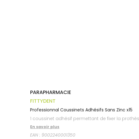
Trousse à
alimentaires
CHEVEUX
VOTRE
pharmacie
APPLICATION
Dispositifs
Cheveux
DE SANTÉ
médicaux
Corps
Homme
Solaire
Visage
PARAPHARMACIE
FITTYDENT
Professionnal Coussinets Adhésifs Sans Zinc x15
1 coussinet adhésif permettant de fixer la prothèse
En savoir plus
EAN :
9002240001350