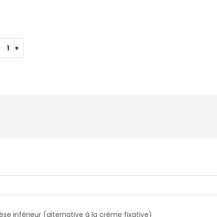
-
1
+
èse inférieur (alternative à la crème fixative)