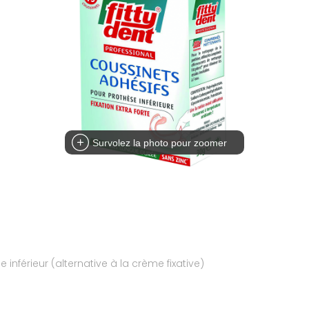
Survolez la photo pour zoomer
 inférieur (alternative à la crème fixative)