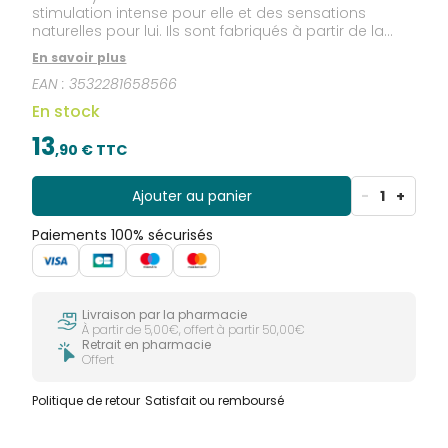
stimulation intense pour elle et des sensations
naturelles pour lui. Ils sont fabriqués à partir de la
dernière technologie Skynfeel (sans latex), leur
En savoir plus
matière est presque imperceptible, et possèdent une
EAN :
3532281658566
texture intensément perlée.
En stock
13
,
90
€ TTC
Ajouter au panier
-
1
+
Paiements 100% sécurisés
Livraison par la pharmacie
À partir de 5,00€, offert à partir 50,00€
Retrait en pharmacie
Offert
Politique de retour
Satisfait ou remboursé