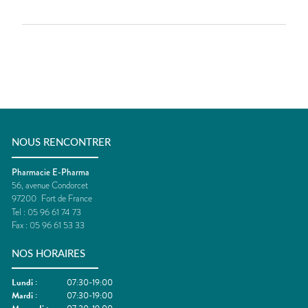
NOUS RENCONTRER
Pharmacie E-Pharma
56, avenue Condorcet
97200
Fort de France
Tel :
05 96 61 74 73
Fax :
05 96 61 53 33
NOS HORAIRES
Lundi
:
07:30-19:00
Mardi
:
07:30-19:00