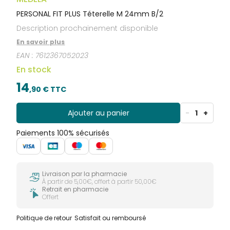
PERSONAL FIT PLUS Téterelle M 24mm B/2
Description prochainement disponible
En savoir plus
EAN :
7612367052023
En stock
14
,
90
€ TTC
Ajouter au panier
-
1
+
Paiements 100% sécurisés
Livraison par la pharmacie
À partir de 5,00€, offert à partir 50,00€
Retrait en pharmacie
Offert
Politique de retour
Satisfait ou remboursé