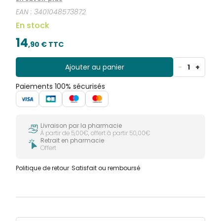
étudiées, assurent une bonne prise en main.
EAN :
3401048573872
En stock
14
,
90
€ TTC
Ajouter au panier
-
1
+
Paiements 100% sécurisés
Livraison par la pharmacie
À partir de 5,00€, offert à partir 50,00€
Retrait en pharmacie
Offert
Politique de retour
Satisfait ou remboursé