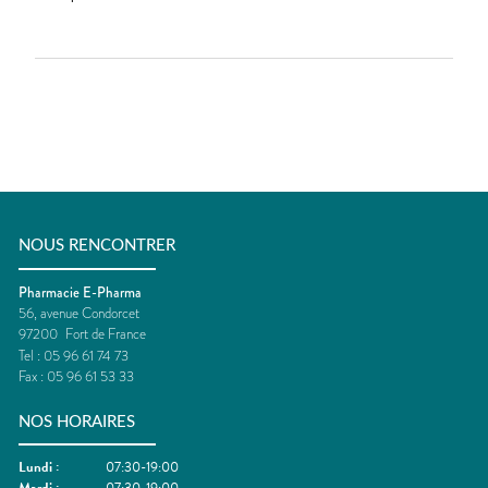
NOUS RENCONTRER
Pharmacie E-Pharma
56, avenue Condorcet
97200
Fort de France
Tel :
05 96 61 74 73
Fax :
05 96 61 53 33
NOS HORAIRES
Lundi
:
07:30-19:00