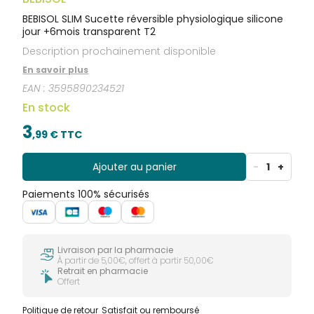
BEBISOL SLIM Sucette réversible physiologique silicone
jour +6mois transparent T2
Description prochainement disponible
En savoir plus
EAN :
3595890234521
En stock
3
,
99
€ TTC
Ajouter au panier
-
1
+
Paiements 100% sécurisés
Livraison par la pharmacie
À partir de 5,00€, offert à partir 50,00€
Retrait en pharmacie
Offert
Politique de retour
Satisfait ou remboursé