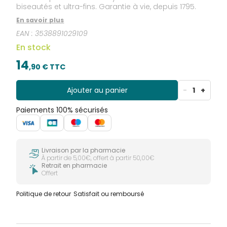
biseautés et ultra-fins. Garantie à vie, depuis 1795.
En savoir plus
EAN :
3538891029109
En stock
14
,
90
€ TTC
Ajouter au panier
-
1
+
Paiements 100% sécurisés
Livraison par la pharmacie
À partir de 5,00€, offert à partir 50,00€
Retrait en pharmacie
Offert
Politique de retour
Satisfait ou remboursé